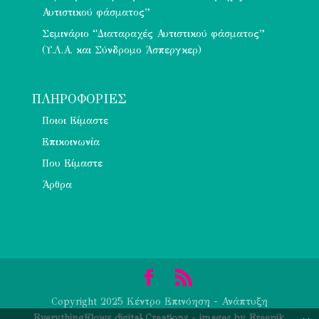
Αυτιστικού φάσματος”
Σεμινάριο “Διαταραχές Αυτιστικού φάσματος”
(Υ.Λ.Α. και Σύνδρομο Άσπεργκερ)
ΠΛΗΡΟΦΟΡΙΕΣ
Ποιοι Είμαστε
Επικοινωνία
Που Είμαστε
Άρθρα
Copyright 2025 Κέντρο Επινόηση - Ανάπτυξη
EverythingFlows digital Creations
-
images by Freepik