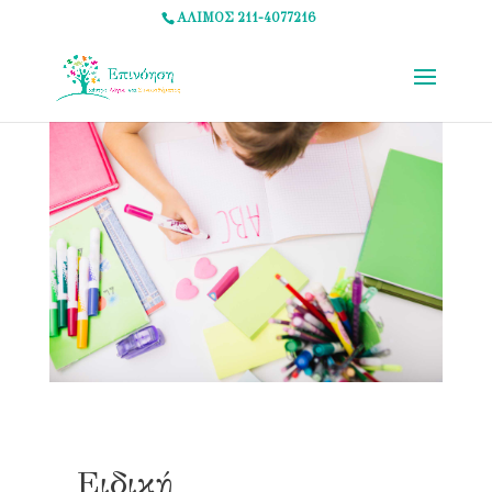
ΑΛΙΜΟΣ 211-4077216
Ειδική