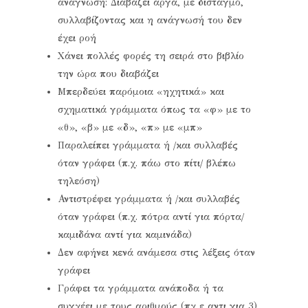
ανάγνωση: Διαβάζει αργά, με δισταγμό,
συλλαβίζοντας και η ανάγνωσή του δεν
έχει ροή
Χάνει πολλές φορές τη σειρά στο βιβλίο
την ώρα που διαβάζει
Μπερδεύει παρόμοια «ηχητικά» και
σχηματικά γράμματα όπως τα «φ» με το
«θ», «β» με «δ», «π» με «μπ»
Παραλείπει γράμματα ή /και συλλαβές
όταν γράφει (π.χ. πάω στο πίτι/ βλέπω
τηλεόση)
Αντιστρέφει γράμματα ή /και συλλαβές
όταν γράφει (π.χ. πότρα αντί για πόρτα/
καμιδάνα αντί για καμινάδα)
Δεν αφήνει κενά ανάμεσα στις λέξεις όταν
γράφει
Γράφει τα γράμματα ανάποδα ή τα
συγχέει με τους αριθμούς (πχ ε αντι για 3)