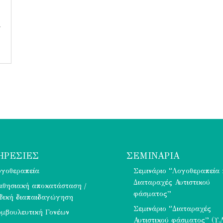
ι
ΗΡΕΣΊΕΣ
ΣΕΜΙΝΑΡΙΑ
γοθεραπεία
Σεμινάριο “Λογοθεραπεία 
Διαταραχές Αυτιστικού
θησιακή αποκατάσταση /
φάσματος”
δική διαπαιδαγώγηση
Σεμινάριο “Διαταραχές
μβουλευτική Γονέων
Αυτιστικού φάσματος” (Υ.Λ