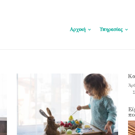
Αρχική
Υπηρεσίες
Kα
Άρ
Σ
Εί
πο