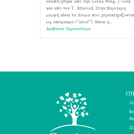
αναπτύχθηκε από την Lorna Wing, J. Gold
και από τον Τ. Αttwood; Στην βαρύτερη
μορφή είναι τα άτομα που χαρακτηρίζοντα
ως απόμακρα (“aloof”). Είναι η...
Διαβάστε Περισσότερα
ΥΠ
Λο
Μα
Ει
Συ