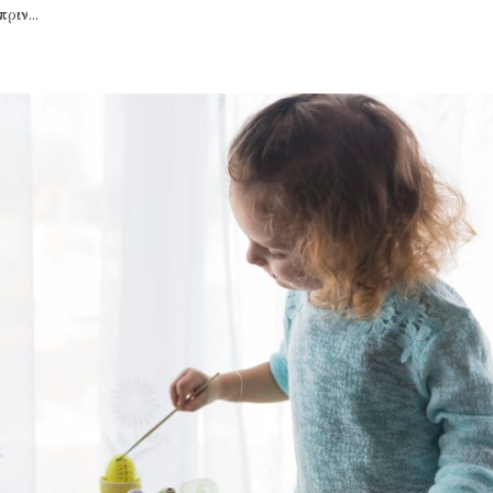
ιν...