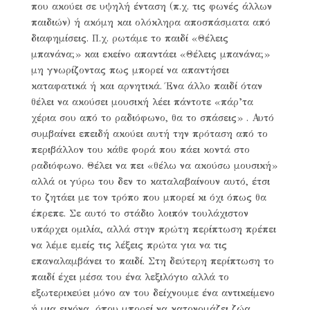
που ακούει σε υψηλή ένταση (π.χ. τις φωνές άλλων
παιδιών) ή ακόμη και ολόκληρα αποσπάσματα από
διαφημίσεις. Π.χ. ρωτάμε το παιδί «Θέλεις
μπανάνα;» και εκείνο απαντάει «Θέλεις μπανάνα;»
μη γνωρίζοντας πως μπορεί να απαντήσει
καταφατικά ή και αρνητικά. Ένα άλλο παιδί όταν
θέλει να ακούσει μουσική λέει πάντοτε «πάρ’τα
χέρια σου από το ραδιόφωνο, θα το σπάσεις» . Αυτό
συμβαίνει επειδή ακούει αυτή την πρόταση από το
περιβάλλον του κάθε φορά που πάει κοντά στο
ραδιόφωνο. Θέλει να πει «θέλω να ακούσω μουσική»
αλλά οι γύρω του δεν το καταλαβαίνουν αυτό, έτσι
το ζητάει με τον τρόπο που μπορεί κι όχι όπως θα
έπρεπε. Σε αυτό το στάδιο λοιπόν τουλάχιστον
υπάρχει ομιλία, αλλά στην πρώτη περίπτωση πρέπει
να λέμε εμείς τις λέξεις πρώτα για να τις
επαναλαμβάνει το παιδί. Στη δεύτερη περίπτωση το
παιδί έχει μέσα του ένα λεξιλόγιο αλλά το
εξωτερικεύει μόνο αν του δείχνουμε ένα αντικείμενο
ή μια εικόνα, όπου μπορεί να κατονομάζει ζώα