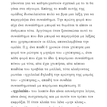
γίνονται για να καθησυχαστούν σχετικά με το τι θα
γίνει στα σίγουρα. Επίσης το παιδί αυτής της
ομάδας δυσκολεύεται πολύ να βρει μια λέξη για να
περιγράψει ένα συναίσθημα. Την πρώτη φορά που
είχε ένα συναίσθημα μπορεί να θυμάται τι είπαν οι
άνθρωποι τότε. Αργότερα όταν ξανανιώσει αυτό το
συναίσθημα που δεν μπορεί να περιγράψει με λέξεις
που χρησιμοποιούν οι άλλοι, επαναλαμβάνει την
ομιλία. Π.χ. ένα παιδί 6 χρονών όταν χτύπησε μια
φορά τον ρώτησε η μητέρα του «χτύπησες;», έτσι
κάθε φορά που έχει το ίδιο ή παρόμοιο συναίσθημα
πόνου με τότε, είτε έχει χτυπήσει, είτε κάποιο
παιδάκι του τραβάει τα μαλλιά, τότε κλαίγοντας
ρωτάει –ηχολαλεί δηλαδή την ερώτηση της μαμάς
του- «χτύπησες;», επειδή τον συνδέει
συναισθηματικά με παρόμοια περίπτωση. Η
«
ηχολαλία
» του λοιπόν δεν είναι ασυνάρτητα λόγια,
είναι ένας συσχετισμός και με αυτόν τον τρόπο τον
εκφράζει. Ή όταν κλαίει του λένε «μην κλαις».