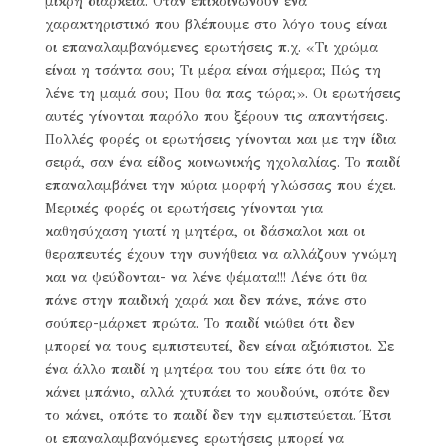
μικρή διάρκεια. Όταν επικοινωνούν ένα
χαρακτηριστικό που βλέπουμε στο λόγο τους είναι
οι επαναλαμβανόμενες ερωτήσεις π.χ. «Τι χρώμα
είναι η τσάντα σου; Τι μέρα είναι σήμερα; Πώς τη
λένε τη μαμά σου; Που θα πας τώρα;». Οι ερωτήσεις
αυτές γίνονται παρόλο που ξέρουν τις απαντήσεις.
Πολλές φορές οι ερωτήσεις γίνονται και με την ίδια
σειρά, σαν ένα είδος κοινωνικής ηχολαλίας. Το παιδί
επαναλαμβάνει την κύρια μορφή γλώσσας που έχει.
Μερικές φορές οι ερωτήσεις γίνονται για
καθησύχαση γιατί η μητέρα, οι δάσκαλοι και οι
θεραπευτές έχουν την συνήθεια να αλλάζουν γνώμη
και να ψεύδονται- να λένε ψέματα!!! Λένε ότι θα
πάνε στην παιδική χαρά και δεν πάνε, πάνε στο
σούπερ-μάρκετ πρώτα. Το παιδί νιώθει ότι δεν
μπορεί να τους εμπιστευτεί, δεν είναι αξιόπιστοι. Σε
ένα άλλο παιδί η μητέρα του του είπε ότι θα το
κάνει μπάνιο, αλλά χτυπάει το κουδούνι, οπότε δεν
το κάνει, οπότε το παιδί δεν την εμπιστεύεται. Έτσι
οι επαναλαμβανόμενες ερωτήσεις μπορεί να