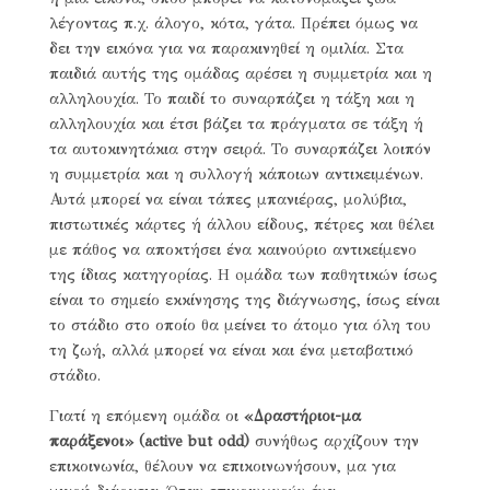
λέγοντας π.χ. άλογο, κότα, γάτα. Πρέπει όμως να
δει την εικόνα για να παρακινηθεί η ομιλία. Στα
παιδιά αυτής της ομάδας αρέσει η συμμετρία και η
αλληλουχία. Το παιδί το συναρπάζει η τάξη και η
αλληλουχία και έτσι βάζει τα πράγματα σε τάξη ή
τα αυτοκινητάκια στην σειρά. Το συναρπάζει λοιπόν
η συμμετρία και η συλλογή κάποιων αντικειμένων.
Αυτά μπορεί να είναι τάπες μπανιέρας, μολύβια,
πιστωτικές κάρτες ή άλλου είδους, πέτρες και θέλει
με πάθος να αποκτήσει ένα καινούριο αντικείμενο
της ίδιας κατηγορίας. Η oμάδα των παθητικών ίσως
είναι το σημείο εκκίνησης της διάγνωσης, ίσως είναι
το στάδιο στο οποίο θα μείνει το άτομο για όλη του
τη ζωή, αλλά μπορεί να είναι και ένα μεταβατικό
στάδιο.
Γιατί η επόμενη ομάδα οι
«Δραστήριοι-μα
παράξενοι» (active but odd)
συνήθως αρχίζουν την
επικοινωνία, θέλουν να επικοινωνήσουν, μα για